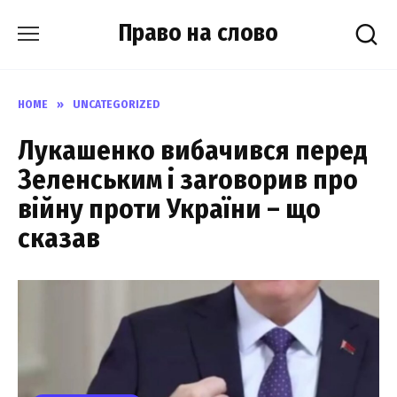
Skip
Право на слово
to
content
HOME
»
UNCATEGORIZED
Лукашенко вибачився перед
Зеленським і заrоворив про
війну проти України – що
сказав