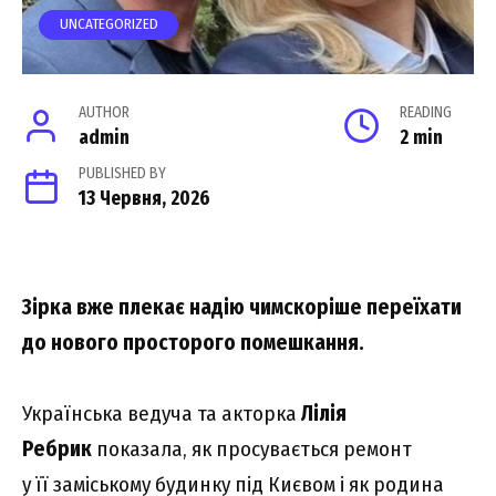
UNCATEGORIZED
AUTHOR
READING
admin
2 min
PUBLISHED BY
13 Червня, 2026
Зірка вже плекає надію чимскоріше переїхати
до нового просторого помешкання.
Українська ведуча та акторка
Лілія
Ребрик
показала, як просувається ремонт
у її заміському будинку під Києвом і як родина