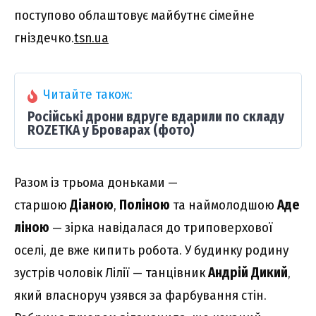
поступово облаштовує майбутнє сімейне
гніздечко.
tsn.ua
Читайте також:
Російські дрони вдруге вдарили по складу
ROZETKA у Броварах (фото)
Разом із трьома доньками —
старшою
Діаною
,
Поліною
та наймолодшою
Аде
ліною
— зірка навідалася до триповерхової
оселі, де вже кипить робота. У будинку родину
зустрів чоловік Лілії — танцівник
Андрій Дикий
,
який власноруч узявся за фарбування стін.