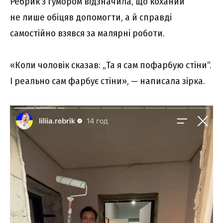
Ребрик з гумором відзначила, що коханий
не лише обіцяв допомогти, а й справді
самостійно взявся за малярні роботи.
«Коли чоловік сказав: „Та я сам пофарбую стіни“.
І реально сам фарбує стіни», — написала зірка.