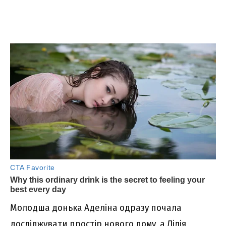
Молодша донька Аделіна одразу почала
досліджувати простір нового дому, а Лілія