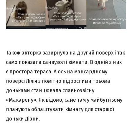
Також акторка зазирнула на другий поверх і так
само показала санвузол і кімнати. В одній з них
є простора тераса. А ось на мансардному
поверсі Лілія з помітно підрослими трьома
доньками станцювала славнозвісну
«Макарену». Як відомо, саме там у майбутньому
планують облаштувати кімнату для старшої
доньки Діани.