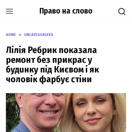
Skip
Право на слово
to
content
HOME
»
UNCATEGORIZED
Лілія Ребрик показала
ремонт без прикрас у
будuнку під Києвом і як
чоловік фарбує стіни