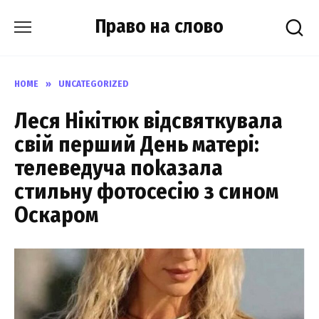
Skip
Право на слово
to
content
HOME
»
UNCATEGORIZED
Леся Нікітюк відсвяткувала
свій перший День матері:
телеведуча поkазала
стильну фотосесію з сином
Оскаром