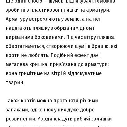
Ще один спосіб — шумові відлякувачі. Їх можна
зробити з пластикової пляшки та арматури.
Арматуру встромляють у землю, а на неї
надягають пляшку з обрізаним дном і
вирізаними боковинами. Під час вітру пляшка
обертатиметься, створюючи шум і вібрацію, які
кроти не люблять. Подібний ефект дає і
металева кришка, прив’язана до арматури:
вона гримітиме на вітрі й відлякуватиме
тварин.
Також кротів можна проганяти різкими
запахами, адже нюх у них дуже добре
розвинений. У ходи кладуть риб’ячі залишки