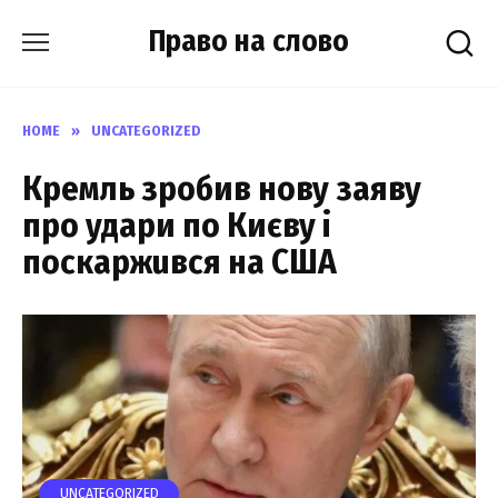
Skip
Право на слово
to
content
HOME
»
UNCATEGORIZED
Кремль зробив нову заяву
про удари по Києву і
поскаржuвся на США
UNCATEGORIZED