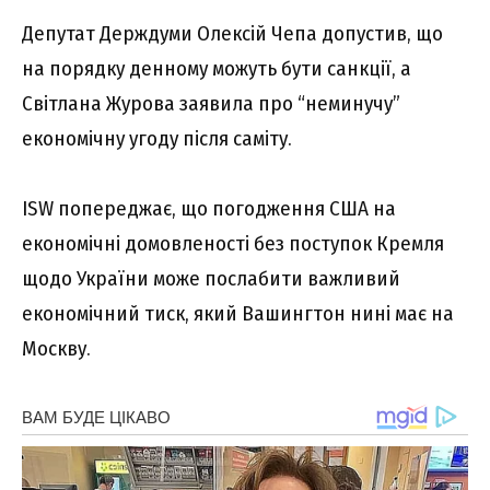
Депутат Держдуми Олексій Чепа допустив, що
на порядку денному можуть бути санкції, а
Світлана Журова заявила про “неминучу”
економічну угоду після саміту.
ISW попереджає, що погодження США на
економічні домовленості без поступок Кремля
щодо України може послабити важливий
економічний тиск, який Вашингтон нині має на
Москву.