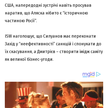
США, напередодні зустрічі навіть просував
наратив, що Аляска нібито є “історичною
частиною Росії”.
ISW наголошує, що Силуанов має переконати
Захід у “неефективності” санкцій і спонукати до
їх скасування, а Дмитрієв – створити імідж саміту
як великої бізнес-угоди.