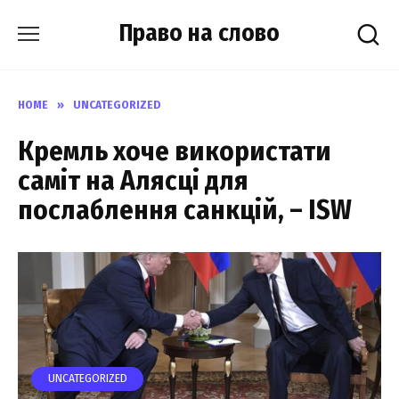
Skip
Право на слово
to
content
HOME
»
UNCATEGORIZED
Кремль хоче використати
саміт на Алясці для
послаблення санкцій, – ISW
UNCATEGORIZED