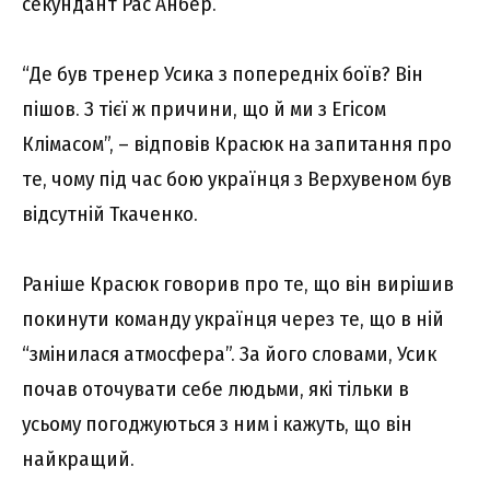
секундант Рас Анбер.
“Де був тренер Усика з попередніх боїв? Він
пішов. З тієї ж причини, що й ми з Егісом
Клімасом”, – відповів Красюк на запитання про
те, чому під час бою українця з Верхувеном був
відсутній Ткаченко.
Раніше Красюк говорив про те, що він вирішив
покинути команду українця через те, що в ній
“змінилася атмосфера”. За його словами, Усик
почав оточувати себе людьми, які тільки в
усьому погоджуються з ним і кажуть, що він
найкращий.