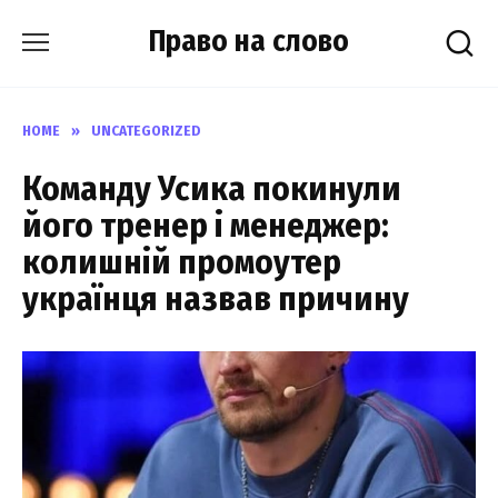
Skip
Право на слово
to
content
HOME
»
UNCATEGORIZED
Команду Усика покинули
його тренер і менеджер:
колишній промоутер
українця назвав причину