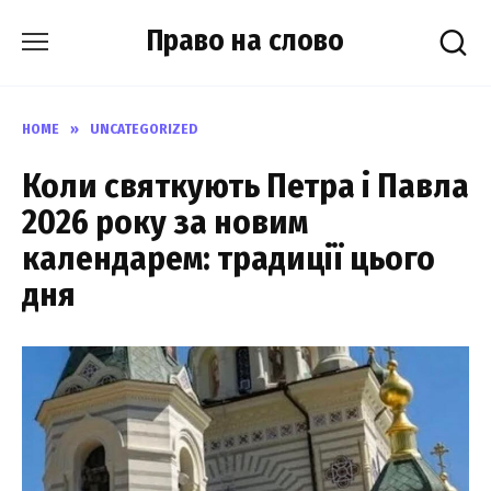
Skip
Право на слово
to
content
HOME
»
UNCATEGORIZED
Коли святкують Петра і Павла
2026 року за новим
календарем: традиції цього
дня