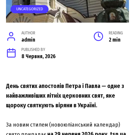
UNCATEGORIZED
AUTHOR
READING
admin
2 min
PUBLISHED BY
8 Червня, 2026
День святих апостолів Петра і Павла — одне з
найважливіших літніх церковних свят, яке
щороку святкують віряни в Україні.
За новим стилем (новоюліанський календар)
свято припадає
на 29 червня 2026 року.
tsn.ua