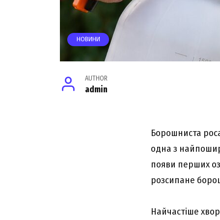
НОВИНИ
AUTHOR
admin
Борошниста роса 
одна з найпошир
появи перших озн
розсипане борош
Найчастіше хвор