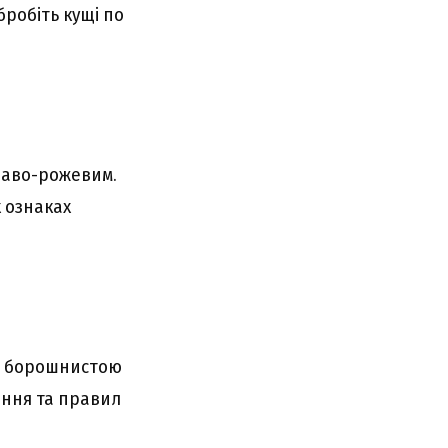
бробіть кущі по
краво-рожевим.
 ознаках
 з борошнистою
ання та правил