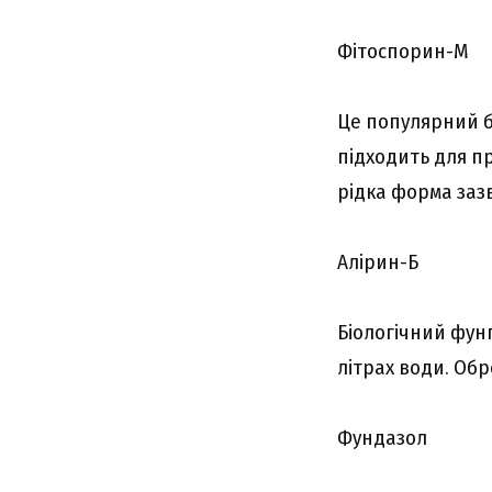
Фітоспорин-М
Це популярний б
підходить для п
рідка форма заз
Алірин-Б
Біологічний фунг
літрах води. Об
Фундазол