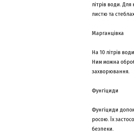
літрів води. Для
листю та стеблах
Марганцівка
На 10 літрів вод
Ним можна оброб
захворювання.
Фунгіциди
Фунгіциди допом
росою. Їх застос
безпеки.