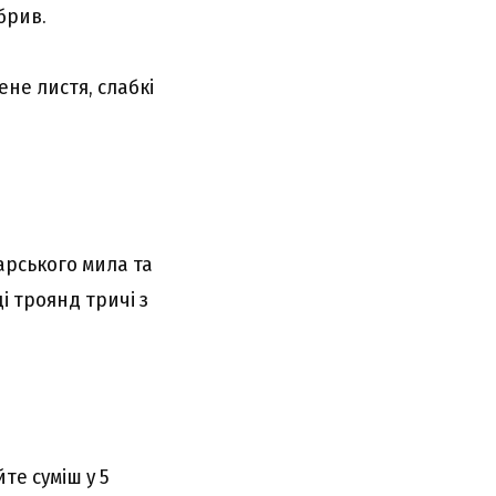
брив.
не листя, слабкі
арського мила та
 троянд тричі з
те суміш у 5