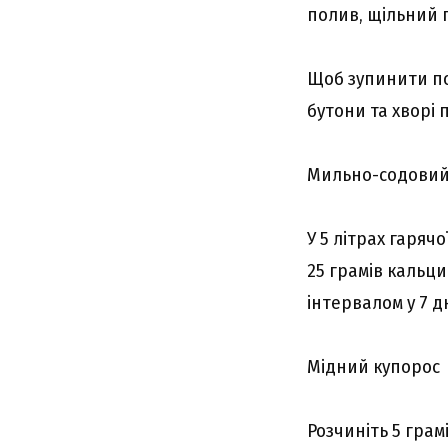
полив, щільний 
Щоб зупинити по
бутони та хворі 
Мильно-содовий
У 5 літрах гаря
25 грамів кальц
інтервалом у 7 дн
Мідний купорос
Розчиніть 5 грамі