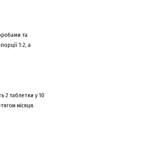
оробами та
рції 1:2, а
ь 2 таблетки у 10
тягом місяця.