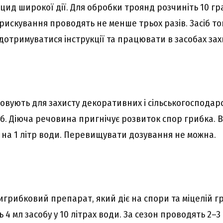
ид широкої дії. Для обробки троянд розчиніть 10 гр
рискування проводять не менше трьох разів. Засіб то
дотримуватися інструкції та працювати в засобах зах
овують для захисту декоративних і сільськогосподарс
б. Діюча речовина пригнічує розвиток спор грибка.
у на 1 літр води. Перевищувати дозування не можна.
грибковий препарат, який діє на спори та міцелій гр
 4 мл засобу у 10 літрах води. За сезон проводять 2–3