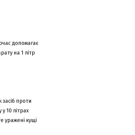
ночас допомагає
рату на 1 літр
 засіб проти
у 10 літрах
те уражені кущі