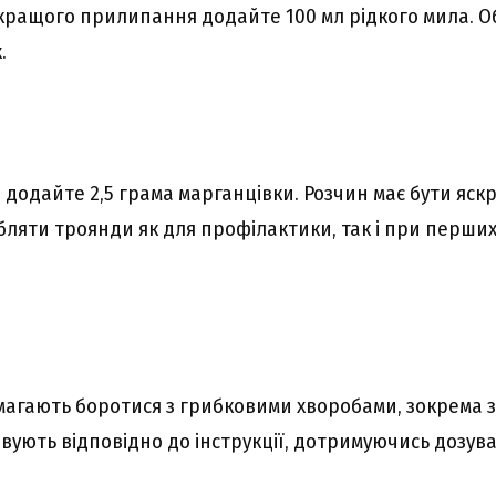
 кращого прилипання додайте 100 мл рідкого мила. О
.
и додайте 2,5 грама марганцівки. Розчин має бути яс
ляти троянди як для профілактики, так і при перших
агають боротися з грибковими хворобами, зокрема
овують відповідно до інструкції, дотримуючись дозув