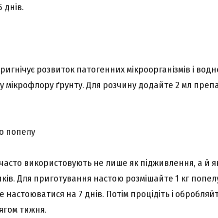
 днів.
пригнічує розвиток патогенних мікроорганізмів і вод
 мікрофлору ґрунту. Для розчину додайте 2 мл препа
о попелу
часто використовують не лише як підживлення, а й як
ків. Для приготування настою розмішайте 1 кг попелу 
 настоюватися на 7 днів. Потім процідіть і обробляй
ягом тижня.