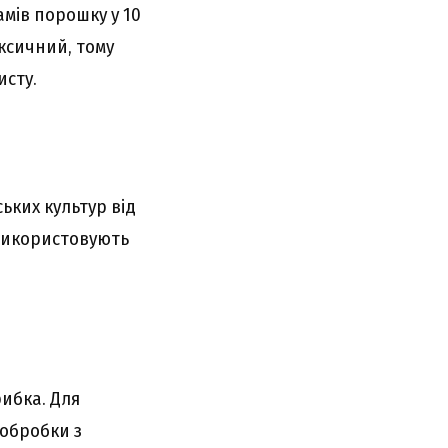
амів порошку у 10
ксичний, тому
исту.
ьких культур від
 Використовують
ибка. Для
 обробки з