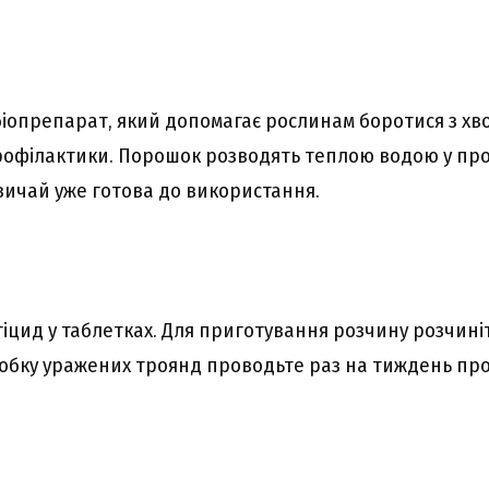
іопрепарат, який допомагає рослинам боротися з хв
рофілактики. Порошок розводять теплою водою у пропо
вичай уже готова до використання.
іцид у таблетках. Для приготування розчину розчиніт
робку уражених троянд проводьте раз на тиждень про