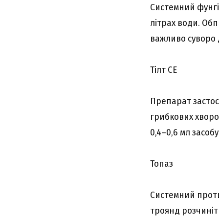
Системний фунгіц
літрах води. Обп
важливо суворо 
Тілт СЕ
Препарат застос
грибкових хворо
0,4–0,6 мл засоб
Топаз
Системний проти
троянд розчиніть