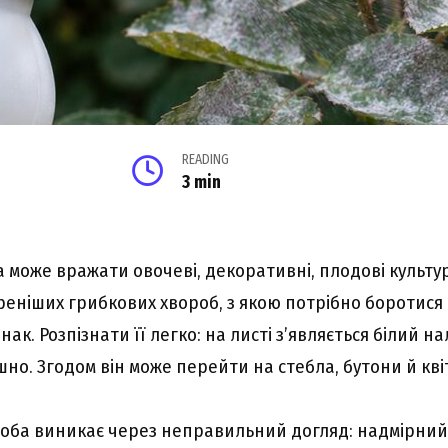
READING
3 min
може вражати овочеві, декоративні, плодові культури
еніших грибкових хвороб, з якою потрібно боротися 
ак. Розпізнати її легко: на листі з’являється білий на
но. Згодом він може перейти на стебла, бутони й кві
оба виникає через неправильний догляд: надмірний