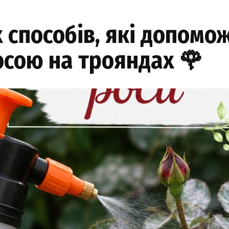
х способів, які допомо
сою на трояндах 🌹