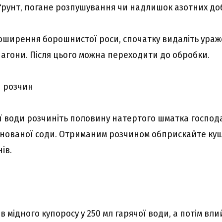
ґрунт, погане розпушування чи надлишок азотних до
ширення борошнистої роси, спочатку видаліть ураже
пагони. Після цього можна переходити до обробки.
 розчин
чої води розчиніть половину натертого шматка господ
инованої соди. Отриманим розчином обприскайте кущі
ів.
в мідного купоросу у 250 мл гарячої води, а потім влий