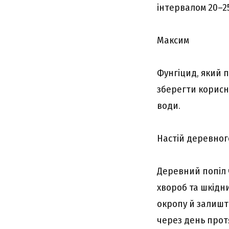
інтервалом 20–25
Максим
Фунгіцид, який 
зберегти корисну
води.
Настій деревног
Деревний попіл 
хвороб та шкідни
окропу й залиште
через день прот