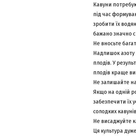
Кавуни потребую
під час формува
зробити їх водя
бажано значно с
Не вносьте бага
Надлишок азоту 
плодів. У резуль
плодів краще ви
Не залишайте на
Якщо на одній ро
забезпечити їх 
солодких кавунів
Не висаджуйте ка
Ця культура дуж