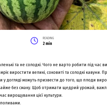
READING
2 min
ленькі та не солодкі. Чого не варто робити під час 
ріє виростити великі, соковиті та солодкі кавуни. П
и у догляді можуть призвести до того, що плоди виро
айже без смаку. Щоб отримати щедрий урожай, важли
 час вирощування цієї культури.
 поливами.