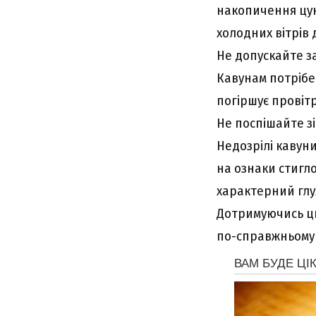
накопичення цукр
холодних вітрів 
Не допускайте з
Кавунам потрібе
погіршує провіт
Не поспішайте з
Недозрілі кавуни
на ознаки стигло
характерний глу
Дотримуючись ци
по-справжньому 