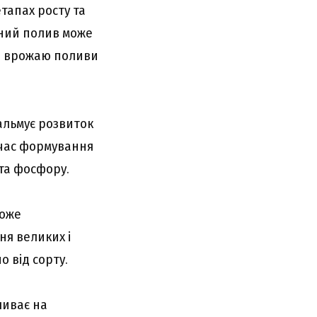
тапах росту та
рний полив може
ня врожаю поливи
альмує розвиток
д час формування
та фосфору.
може
ня великих і
 від сорту.
ливає на