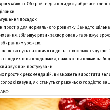
ів у м’якоті. Обирайте для посадки добре освітлені т
ділянки.
агущення посадок.
н простір для нормального розвитку. Занадто щільн
рювання, збільшує ризик захворювань та знижує врож
і збиранням урожаю.
 не встигнуть накопичити достатню кількість цукрів.
сті: підсихання плодоніжки, пожовтіння плями на боц
хий звук при постукуванні.
х простих рекомендацій, ви зможете виростити велик
солодкі кавуни, які стануть справжньою гордістю ваш