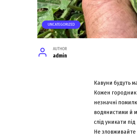
UNCATEGORIZED
AUTHOR
admin
Кавуни будуть ма
Кожен городник м
незначні помилк
водянистими й м
слід уникати під
Не зловживайте