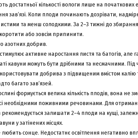
ть достатньої кількості вологи лише на початкових е
ння зав’язі. Коли плоди починають дозрівати, надмі
нистими та менш солодкими. За 2–3 тижні до збиран
коротити або зовсім припинити.
то азотних добрив.
стимулює активне наростання листя та батогів, але г
таті кавуни можуть бути дрібними та несмачними. Пі
користовувати добрива з підвищеним вмістом калію 
дто багато зав’язей.
слині формується велика кількість плодів, вона не з
усі необхідними поживними речовинами. Для отриман
 рекомендується залишати 2–4 плоди на кущі, залежно
вуни у затінених місцях.
е любить сонце. Недостатнє освітлення негативно вп