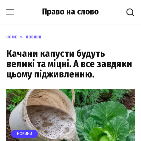
Skip
Право на слово
to
content
HOME
»
НОВИНИ
Качани капусти будуть
великі та міцні. А все завдяки
цьому підживленню.
НОВИНИ