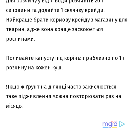
Для розчину у відрі води розчиніть 20 г
сечовини та додайте 1 склянку крейди.
Найкраще брати кормову крейду з магазину для
тварин, адже вона краще засвоюється
рослинами.
Поливайте капусту під корінь: приблизно по 1 л
розчину на кожен кущ.
Якщо ж ґрунт на ділянці часто закислюється,
таке підживлення можна повторювати раз на
місяць.