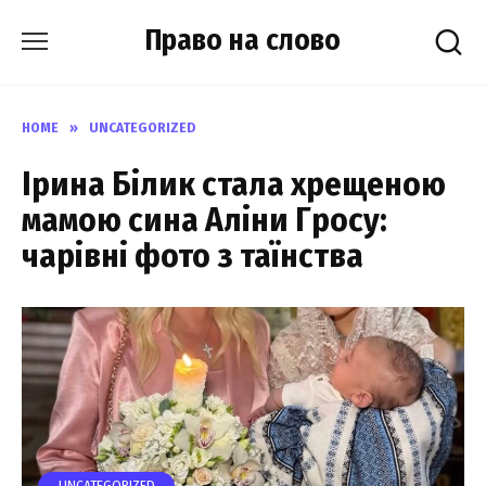
Skip
Право на слово
to
content
HOME
»
UNCATEGORIZED
Ірина Білик стала хрещеною
мамою сина Аліни Гросу:
чарівні фото з таїнства