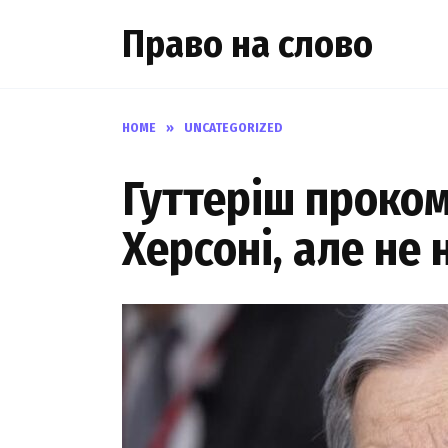
Skip
Право на слово
to
content
HOME
»
UNCATEGORIZED
Гуттеріш проком
Херсоні, але не