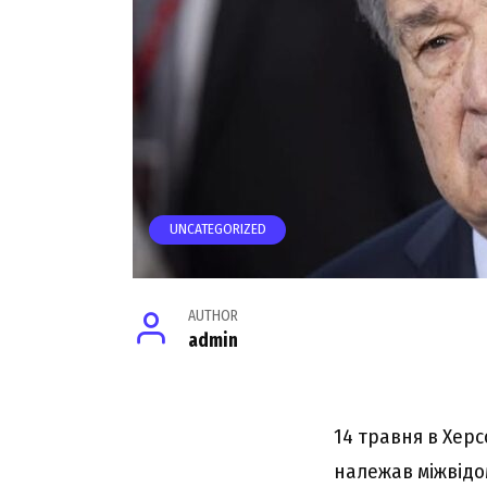
UNCATEGORIZED
AUTHOR
admin
14 травня в Херс
належав міжвідом