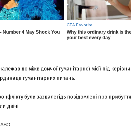
алежав до міжвідомчої гуманітарної місії під керівн
ординації гуманітарних питань.
онфлікту були заздалегідь повідомлені про прибуття 
и двічі.