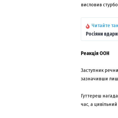
висловив стурбов
Читайте так
Росіяни вдари
Реакція ООН
Заступник речник
зазначивши лише
Гуттереш нагада
час, а цивільний