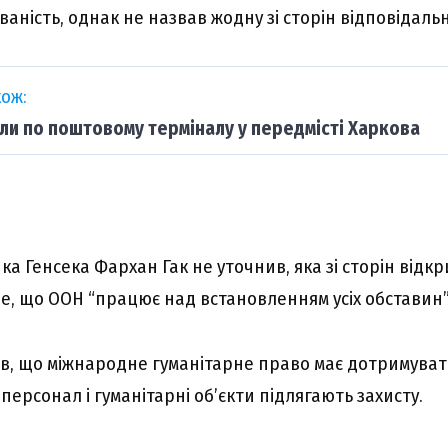
аність, однак не назвав жодну зі сторін відповідаль
ож:
ли по поштовому терміналу у передмісті Харкова
а Генсека Фархан Гак не уточнив, яка зі сторін відкр
, що ООН “працює над встановленням усіх обставин”
в, що міжнародне гуманітарне право має дотримуват
 персонал і гуманітарні об’єкти підлягають захисту.