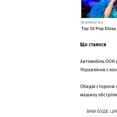
Що сталося
Автомобіль ООН н
Управління з ко
Обидві сторони к
машину обстрілял