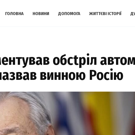
ГОЛОВНА
НОВИНИ
ДОПОМОГА
ЖИТТЄВІ ІСТОРІЇ
Д
ентував обсtріл авто
 назвав винною Росію