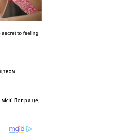
ицтвом
місії. Попри це,