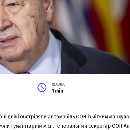
READING
1 min
оні двічі обстріляли автомобіль ООН із чітким маркув
чій гуманітарній місії. Генеральний секретар ООН Ан