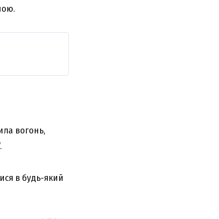
ною.
ила вогонь,
.
ися в будь-який