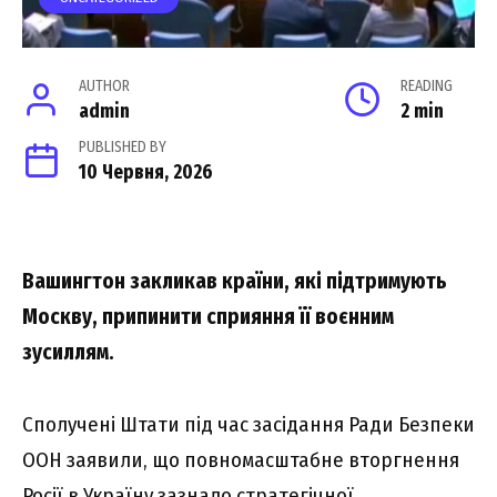
AUTHOR
READING
admin
2 min
PUBLISHED BY
10 Червня, 2026
Вашингтон закликав країни, які підтримують
Москву, припинити сприяння її воєнним
зусиллям.
Сполучені Штати під час засідання Ради Безпеки
ООН заявили, що повномасштабне вторгнення
Росії в Україну зазнало стратегічної