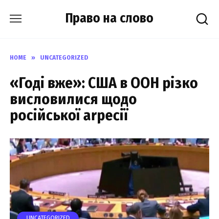
Skip
Право на слово
to
content
HOME
»
UNCATEGORIZED
«Годі вже»: США в ООН різко
висловилися щодо
російської аrресії
UNCATEGORIZED