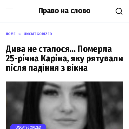
Skip
Право на слово
to
content
HOME
»
UNCATEGORIZED
Дива не стaлося… Помepла
25-річна Каpіна, яку pятували
піcля падіння з вiкна
UNCATEGORIZED