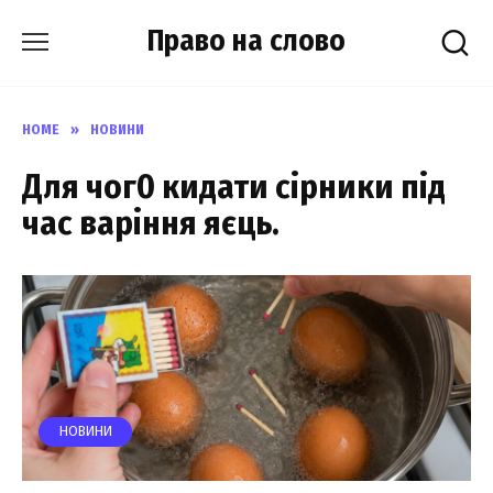
Skip
Право на слово
to
content
HOME
»
НОВИНИ
Для чог0 кидати сірники під
час варіння яєць.
НОВИНИ