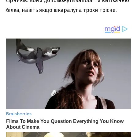
сірників. Вони допоможуть запобігти витіканню
білка, навіть якщо шкаралупа трохи трісне.