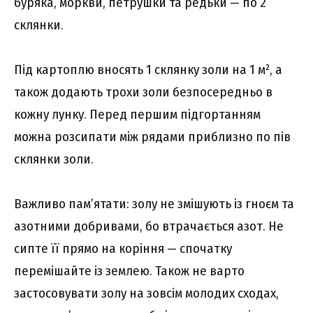
буряка, моркви, петрушки та редьки — по 2
склянки.
Під картоплю вносять 1 склянку золи на 1 м², а
також додають трохи золи безпосередньо в
кожну лунку. Перед першим підгортанням
можна розсипати між рядами приблизно по пів
склянки золи.
Важливо пам’ятати: золу не змішують із гноєм та
азотними добривами, бо втрачається азот. Не
сипте її прямо на коріння — спочатку
перемішайте із землею. Також не варто
застосовувати золу на зовсім молодих сходах,