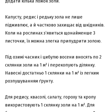
додати кілька ложок золи.
Капусту, редис і редьку зола не лише
підживлює, а й частково захищає від шкідників.
Коли на рослинах з’явиться щонайменше 3
листочки, їх можна злегка припудрити золою.
Під озимі часник і цибулю восени вносять по 2
склянки золи на 1 м² і перекопують ділянку.
Навесні достатньо 1 склянки на 1 м² із легким
розпушуванням ґрунту.
Для редису, квасолі, салату, гороху та кропу
використовують 1 склянку золи на 1 м². Для