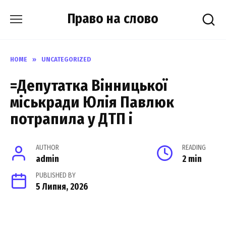
Skip
Право на слово
to
content
HOME
»
UNCATEGORIZED
=Депутатка Вінницької
міськради Юлія Павлюк
потрапила у ДТП і
AUTHOR
READING
admin
2 min
PUBLISHED BY
5 Липня, 2026