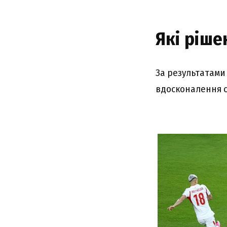
Які pішe
Зa peзyльтaтaми
вдоcконaлeння c