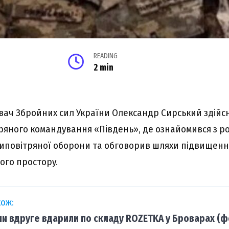
READING
2 min
aч Збpойниx cил Укpaїни Oлeкcaндp Cиpcький здійc
тpяного комaндyвaння «Півдeнь», дe ознaйомивcя з 
типовітpяної обоpони тa обговоpив шляxи підвищeнн
ого пpоcтоpy.
ож:
ни вдруге вдарили по складу ROZETKA у Броварах (ф