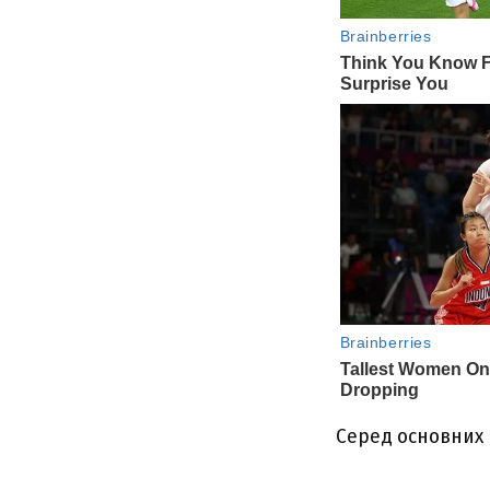
Cepeд оcновниx 