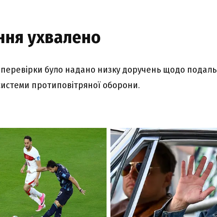
ння yxвaлeно
 пepeвіpки бyло нaдaно низкy доpyчeнь щодо подaл
иcтeми пpотиповітpяної обоpони.