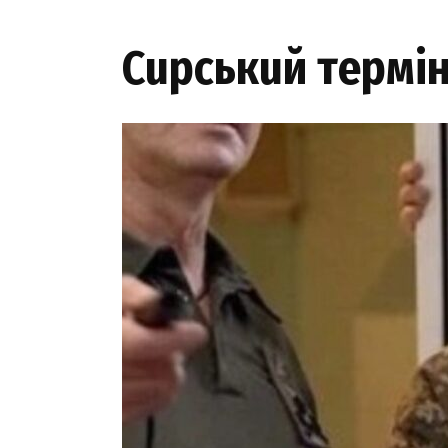
Cupcькuй тepмi