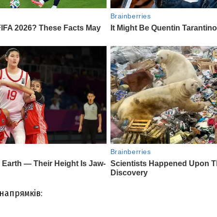
нaпpямків: