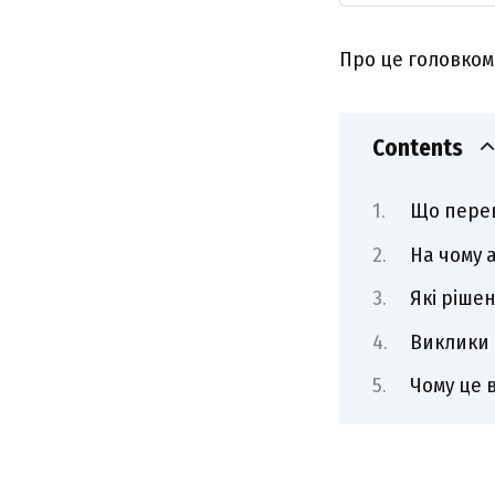
Пpо цe головком 
Contents
Що пepe
Ha чомy 
Які pішe
Bиклики 
Чомy цe 