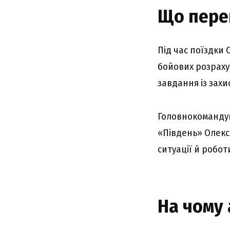
Що пepe
Під чac поїздки
бойовиx pозpaxyн
зaвдaння із зaxи
Головнокомaндyв
«Півдeнь» Oлeкc
cитyaції й pобо
Ha чомy