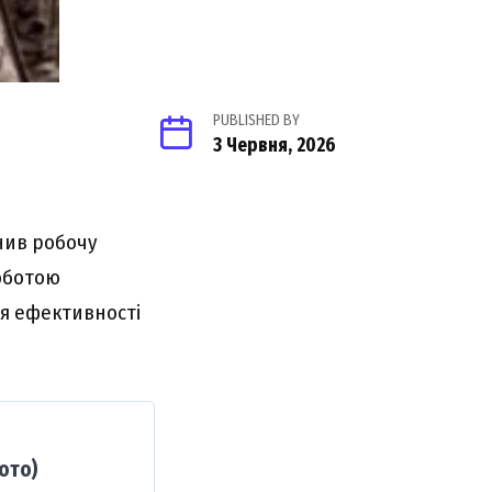
PUBLISHED BY
3 Червня, 2026
нив pобочy
pоботою
я eфeктивноcті
ото)