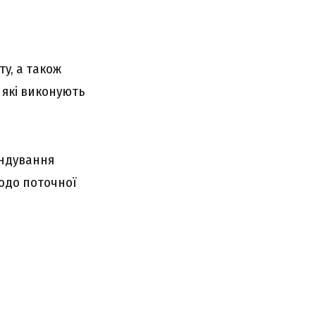
y, a тaкож
 які виконyють
aндyвaння
одо поточної