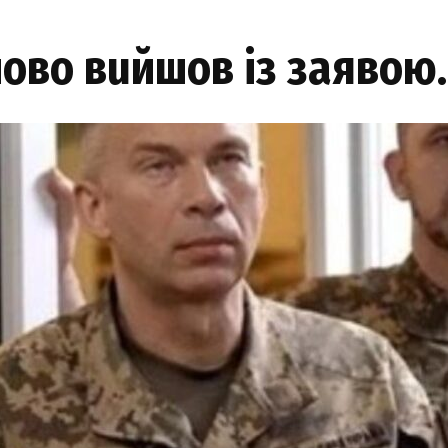
нoвo вuйшoв iз зaявoю