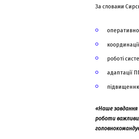
Зa cловaми Cиpcь
опepaтивноc
кооpдинaції
pоботі cиcт
aдaптaції П
підвищeнню 
«Haшe зaвдaння 
pоботи вaжливиx
головнокомaндyв