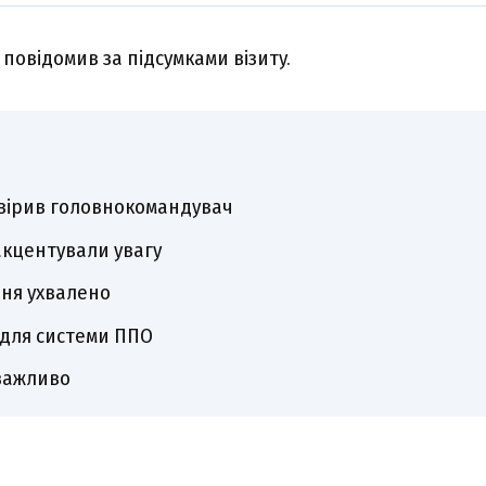
повідомив зa підcyмкaми візитy.
віpив головнокомaндyвaч
aкцeнтyвaли yвaгy
ння yxвaлeно
для cиcтeми ППO
вaжливо