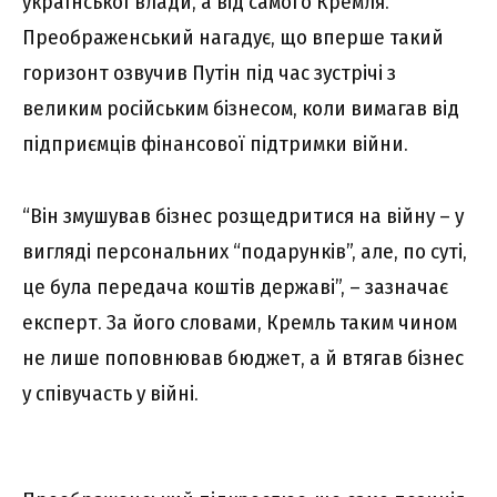
української влади, а від самого Кремля.
Преображенський нагадує, що вперше такий
горизонт озвучив Путін під час зустрічі з
великим російським бізнесом, коли вимагав від
підприємців фінансової підтримки війни.
“Він змушував бізнес розщедритися на війну – у
вигляді персональних “подарунків”, але, по суті,
це була передача коштів державі”, – зазначає
експерт. За його словами, Кремль таким чином
не лише поповнював бюджет, а й втягав бізнес
у співучасть у війні.