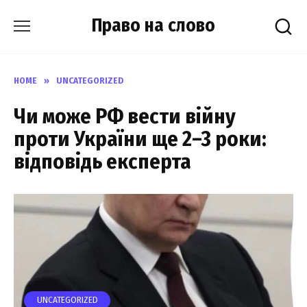
Skip
Право на слово
to
content
HOME
»
UNCATEGORIZED
Чи може РФ вести війну
проти України ще 2–3 роки:
відповідь експерта
UNCATEGORIZED