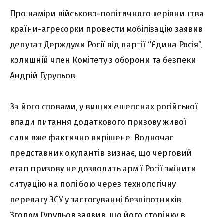
Про наміри військово-політичного керівництва
країни-агресорки провести мобілізацію заявив
депутат Держдуми Росії від партії “Єдина Росія”,
колишній член Комітету з оборони та безпеки
Андрій Гурульов.
За його словами, у вищих ешелонах російської
влади питання додаткового призову живої
сили вже фактично вирішене. Водночас
представник окупантів визнає, що черговий
етап призову не дозволить армії Росії змінити
ситуацію на полі бою через технологічну
перевагу ЗСУ у застосуванні безпілотників.
Згодом Гурульов заявив, що його сторінку в