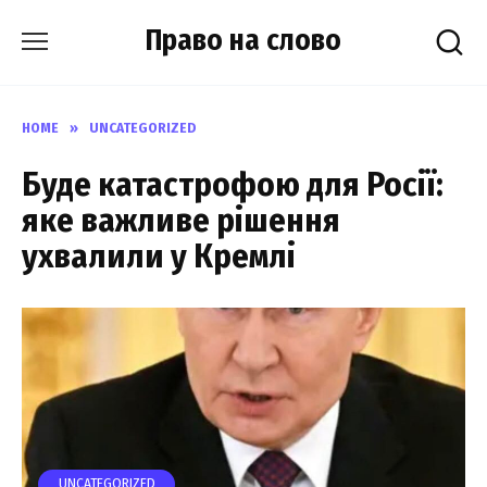
Skip
Право на слово
to
content
HOME
»
UNCATEGORIZED
Буде катастрофою для Росії:
яке важливе рішення
ухвалили у Кремлі
UNCATEGORIZED