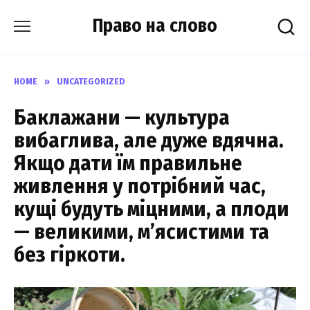
Skip
Право на слово
to
content
HOME
»
UNCATEGORIZED
Баклажани — культура
вибаглива, але дуже вдячна.
Якщо дати їм правильне
живлення у потрібний час,
кущі будуть міцними, а плоди
— великими, м’ясистими та
без гіркоти.