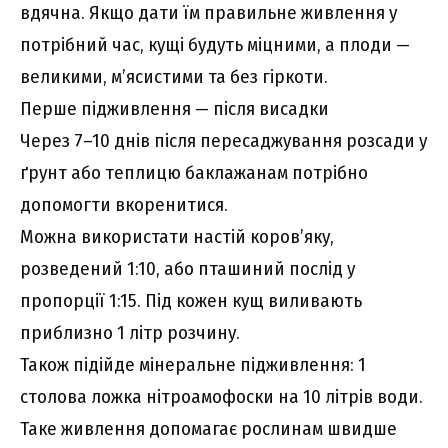
вдячна. Якщо дати їм правильне живлення у
потрібний час, кущі будуть міцними, а плоди —
великими, м’ясистими та без гіркоти.
Перше підживлення — після висадки
Через 7–10 днів після пересаджування розсади у
ґрунт або теплицю баклажанам потрібно
допомогти вкоренитися.
Можна використати настій коров’яку,
розведений 1:10, або пташиний послід у
пропорції 1:15. Під кожен кущ виливають
приблизно 1 літр розчину.
Також підійде мінеральне підживлення: 1
столова ложка нітроамофоски на 10 літрів води.
Таке живлення допомагає рослинам швидше