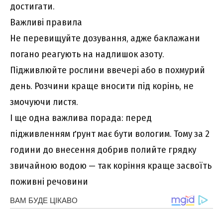
достигати.
Важливі правила
Не перевищуйте дозування, адже баклажани
погано реагують на надлишок азоту.
Підживлюйте рослини ввечері або в похмурий
день. Розчини краще вносити під корінь, не
змочуючи листя.
І ще одна важлива порада: перед
підживленням ґрунт має бути вологим. Тому за 2
години до внесення добрив полийте грядку
звичайною водою — так коріння краще засвоїть
поживні речовини