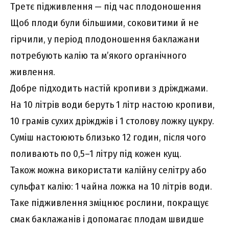
Третє підживлення — під час плодоношення
Щоб плоди були більшими, соковитими й не
гірчили, у період плодоношення баклажани
потребують калію та м’якого органічного
живлення.
Добре підходить настій кропиви з дріжджами.
На 10 літрів води беруть 1 літр настою кропиви,
10 грамів сухих дріжджів і 1 столову ложку цукру.
Суміш настоюють близько 12 годин, після чого
поливають по 0,5–1 літру під кожен кущ.
Також можна використати калійну селітру або
сульфат калію: 1 чайна ложка на 10 літрів води.
Таке підживлення зміцнює рослини, покращує
смак баклажанів і допомагає плодам швидше