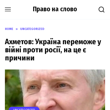
Skip
Право на слово
to
content
HOME
»
UNCATEGORIZED
Аxметов: Укpаїна пеpеможе у
вiйні проти pосії, на це є
пpичини