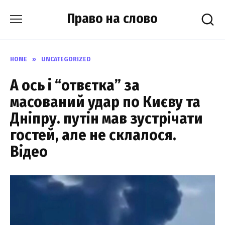
Skip
Право на слово
to
content
HOME
»
UNCATEGORIZED
А оcь і “отвєтка” за
маcoваний удар по Києву та
Днiпру. пyтін мав зуcтрічати
гоcтей, але не склaлося.
Відео