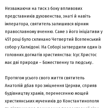
Незважаючи на тиск з боку впливових
представників духовенства, знаті й навіть
імператора, святитель залишився вірним
православному вченню. Саме з його ініціативи у
451 році було скликано Четвертий Вселенський
собор у Халкідоні. На Соборі затвердили один із
головних догматів християнства: Ісус Христос
має дві природи – Божественну та людську..
Протягом усього свого життя святитель
Анатолій дбав про зміцнення Церкви, сприяв
будівництву храмів, перенесенню мощей
християнських мучеників до Константинополя