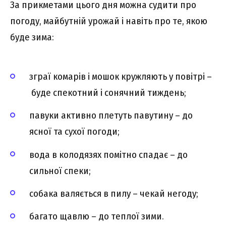
За прикметами цього дня можна судити про
погоду, майбутній урожай і навіть про те, якою
буде зима:
зграї комарів і мошок кружляють у повітрі –
буде спекотний і сонячний тиждень;
павуки активно плетуть павутину – до
ясної та сухої погоди;
вода в колодязях помітно спадає – до
сильної спеки;
собака валяється в пилу – чекай негоду;
багато щавлю – до теплої зими.