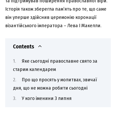
та підтримував поширення православної віри.
Історія також зберегла пам’ять про те, що саме
він уперше здійснив церемонію коронації
візантійського імператора – Лева I Макелли.
Contents
Яке сьогодні православне свято за
старим календарем
Про що просять у молитвах, звичаї
дня, що не можна робити сьогодні
У кого іменини 3 липня