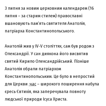
3 липня за новим церковним календарем (16
липня – за старим стилем) православні
вшановують пам’ять святителя Анатолія,
патріарха Константинопольського.
Анатолій жив у IV-V століттях, сам був родом з
Олександрії. У сан диякона його висвятив
святий Кирило Олександрійський. Пізніше
Анатолія обрали патріархом
Константинопольським. Це було в непростий
для Церкви
час
– широкого поширення набула
єресь Євтихія, яка заперечувала повноту
людської природи Ісуса Христа.