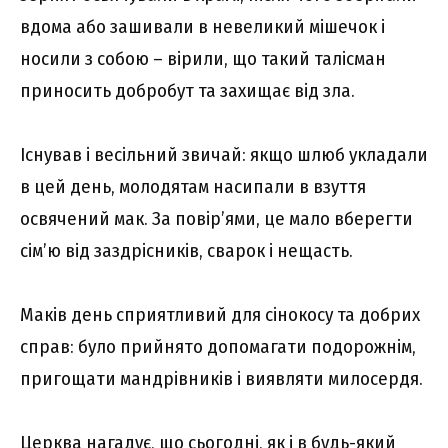
вдома або зашивали в невеликий мішечок і
носили з собою – вірили, що такий талісман
приносить добробут та захищає від зла.
Існував і весільний звичай: якщо шлюб укладали
в цей день, молодятам насипали в взуття
освячений мак. За повір’ями, це мало вберегти
сім’ю від заздрісників, сварок і нещасть.
Маків день сприятливий для сінокосу та добрих
справ: було прийнято допомагати подорожнім,
пригощати мандрівників і виявляти милосердя.
Церква нагадує, що сьогодні, як і в будь-який