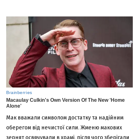
Мак вважали символом достатку та надійним
оберегом від нечистої сили. Жменю макових
зернят освячували в храмі, після чого зберігали