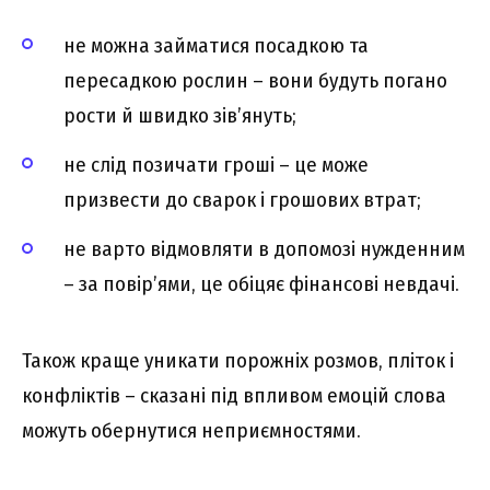
не можна займатися посадкою та
пересадкою рослин – вони будуть погано
рости й швидко зів’януть;
не слід позичати гроші – це може
призвести до сварок і грошових втрат;
не варто відмовляти в допомозі нужденним
– за повір’ями, це обіцяє фінансові невдачі.
Також краще уникати порожніх розмов, пліток і
конфліктів – сказані під впливом емоцій слова
можуть обернутися неприємностями.