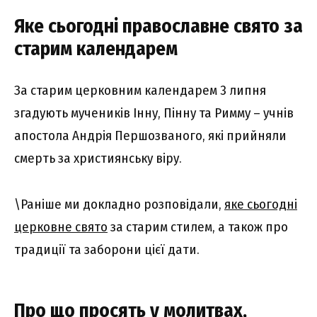
Яке сьогодні православне свято за
старим календарем
За старим церковним календарем 3 липня
згадують мучеників Інну, Пінну та Римму – учнів
апостола Андрія Першозваного, які прийняли
смерть за християнську віру.
\Раніше ми докладно розповідали,
яке сьогодні
церковне свято
за старим стилем, а також про
традиції та заборони цієї дати.
Про що просять у молитвах,