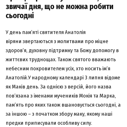
звичаї дня, що не можна робити
сьогодні
У день пам’яті святителя Анатолія
віряни звертаються з молитвами про міцне
здоров’я, духовну підтримку та Божу допомогу в
життєвих труднощах. Також святого вважають
небесним покровителем усіх, хто носить ім’я
Анатолій.У народному календарі 3 липня відоме
як Маків день. За однією з версій, його назва
пов’язана з іменами мучеників Мокія та Марка,
пам’ять про яких також вшановується сьогодні, а
за іншою – з початком збору маку, якому наші
предки приписували особливу силу.