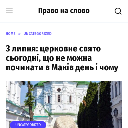
Skip
Право на слово
to
content
HOME
»
UNCATEGORIZED
3 липня: церковне свято
сьогодні, що не можна
починати в Маків день і чому
UNCATEGORIZED