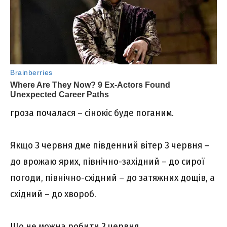
гроза почалася – сінокіс буде поганим.
Якщо 3 червня дме південний вітер 3 червня –
до врожаю ярих, північно-західний – до сирої
погоди, північно-східний – до затяжних дощів, а
східний – до хвороб.
Що не можна робити 3 червня