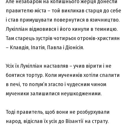
Але незабаром на колишнього жерця донесли
правителю міста – той викликав старця до себе
і став примушувати повернутися в язичництво.
Лукілліан відмовився і його кинули в темницю.
Там старець зустрів чотирьох отроків-християн
– Клавдія, Іпатія, Павла і Діонісія.
Усіх їх Лукілліан наставляв – учив вірити і не
боятися тортур. Коли мучеників хотіли спалити
в печі, то полум’я згасло і чудесним чином
мученики залишилися неушкодженими.
Тоді правитель, щоб вони не розбурхували
народ, відіслав їх усіх до Візантії на страту.