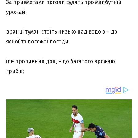
За прикметами погоди судять про майбутній
урожай:
вранці туман стоїть низько над водою – до
ясної та погожої погоди;
іде проливний дощ – до багатого врожаю
грибів;