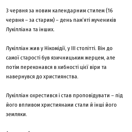
3 червня за новим календарним стилем (16
червня – за старим) – день пам’яті мучеників
Лукілліана та інших.
Лукілліан жив у Нікомідії, у III столітті. Він до
самої старості був язичницьким жерцем, але
потім переконався в хибності цієї віри та
навернувся до християнства.
Лукілліан охрестився і став проповідувати – під
його впливом християнами стали й інші його
земляки.