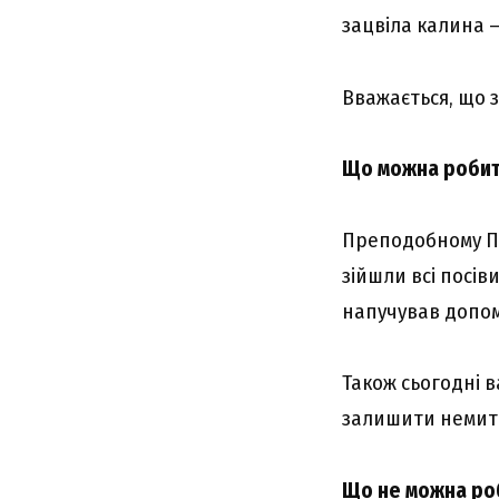
зацвіла калина –
Вважається, що 
Що можна робит
Преподобному Па
зійшли всі посів
напучував допом
Також сьогодні в
залишити немитий
Що не можна ро