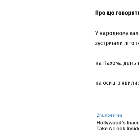
Про що говорять
У народному кале
зустрічали літо 
на Пахома день т
на осиці з’явили