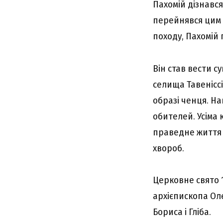
Пахомій дізнався
перейнявся цим і
походу, Пахомій 
Він став вести с
селища Тавеніссі
образі ченця. На
обителей. Усіма
праведне життя 
хвороб.
Церковне свято 1
архієпископа Ол
Бориса і Гліба.