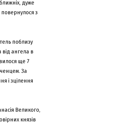
ближніх, дуже
о повернулося з
итель поблизу
 від ангела в
явилося ще 7
ченцем. За
я і зцілення
анасія Великого,
вірних князів