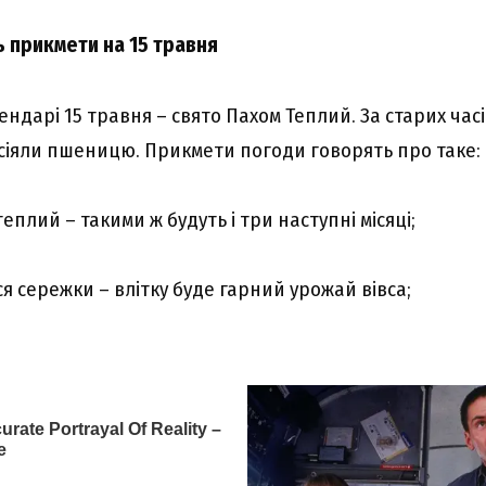
 прикмети на 15 травня
ндарі 15 травня – свято Пахом Теплий. За старих часі
і сіяли пшеницю. Прикмети погоди говорять про таке:
еплий – такими ж будуть і три наступні місяці;
ся сережки – влітку буде гарний урожай вівса;