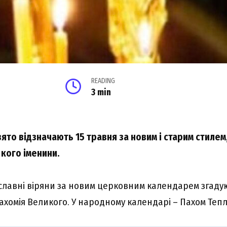
READING
3 min
ято відзначають 15 травня за новим і старим стилем
 кого іменини.
славні віряни за новим церковним календарем згаду
хомія Великого. У народному календарі – Пахом Тепл