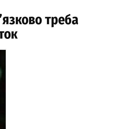
в’язково треба
ток