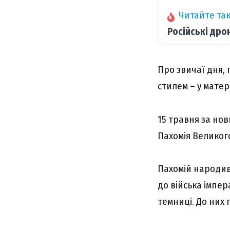
Читайте так
Російські дро
Про звичаї дня, 
стилем – у матері
15 травня за нов
Пахомія Великого
Пахомій народився
до війська імпер
темниці. До них 