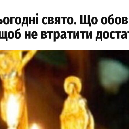
сьогодні свято. Що обо
 щоб не втратити доста