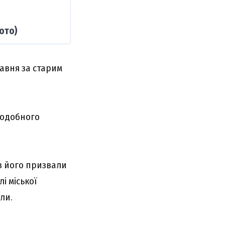
ото)
равня за старим
еподобного
ків його призвали
і міської
ли.