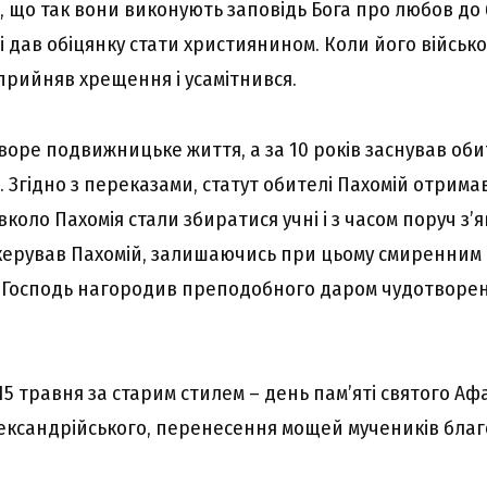
, що так вони виконують заповідь Бога про любов до 
 дав обіцянку стати християнином. Коли його військ
прийняв хрещення і усамітнився.
уворе подвижницьке життя, а за 10 років заснував об
. Згідно з переказами, статут обителі Пахомій отримав
вколо Пахомія стали збиратися учні і з часом поруч з’
 керував Пахомій, залишаючись при цьому смиренним 
Господь нагородив преподобного даром чудотворенн
5 травня за старим стилем – день пам’яті святого Аф
ександрійського
,
перенесення мощей мучеників благо