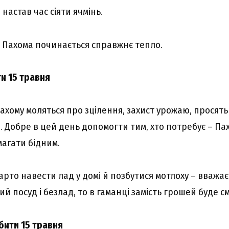
 настав час сіяти ячмінь.
з Пахома починається справжнє тепло.
и 15 травня
хому моляться про зцілення, захист урожаю, просять
и. Добре в цей день допомогти тим, хто потребує – П
агати бідним.
арто навести лад у домі й позбутися мотлоху – вважа
 посуд і безлад, то в гаманці замість грошей буде см
бити 15 травня