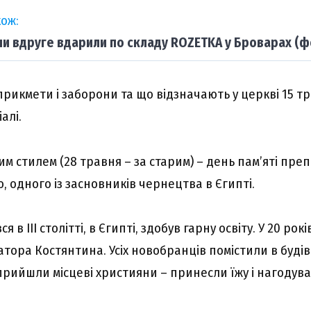
ож:
ни вдруге вдарили по складу ROZETKA у Броварах (ф
прикмети і заборони та що відзначають у церкві 15 т
алі.
им стилем (28 травня – за старим) – день пам’яті пр
, одного із засновників чернецтва в Єгипті.
 в III столітті, в Єгипті, здобув гарну освіту. У 20 ро
атора Костянтина. Усіх новобранців помістили в будівл
прийшли місцеві християни – принесли їжу і нагодува