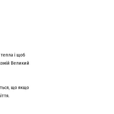
 тепла і щоб
ахомій Великий
ється, що якщо
іття.