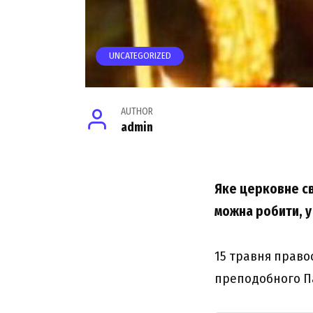
UNCATEGORIZED
AUTHOR
admin
Яке церковне св
можна робити, у
15 травня право
преподобного Па