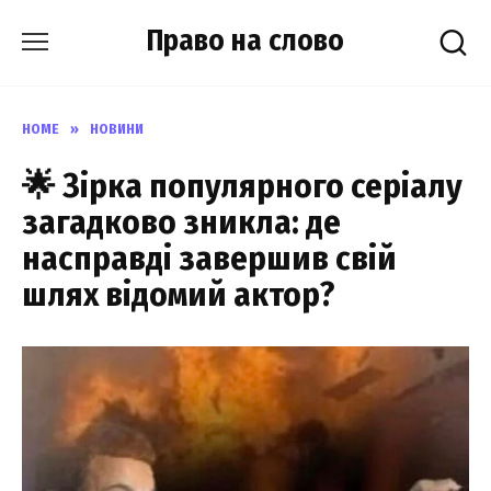
Skip
Право на слово
to
content
HOME
»
НОВИНИ
🌟 Зірка популярного серіалу
загадково зникла: де
насправді завершив свій
шлях відомий актор?