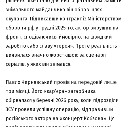
рішення, яке стало для нього фатальним. Замість
знімального майданчика він обрав шлях
окупанта. Підписавши контракт із Міністерством
оборони рф у грудні 2025-го, актор вирушив на
фронт, сподіваючись, ймовірно, на швидкий
заробіток або славу «героя». Проте реальність
виявилася значно жорсткішою за сценарії
серіалів, у яких він знімався.
Павло Чернявський провів на передовій лише
три місяці. Його «кар’єра» загарбника
обірвалася у березні 2026 року, коли підрозділи
ЗСУ провели успішну операцію, відправивши
російського актора на «концерт Кобзона». Ця