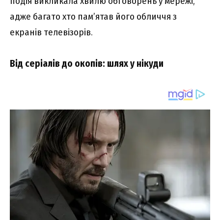
подія викликала хвилю обговорень у мережі,
адже багато хто пам’ятав його обличчя з
екранів телевізорів.
Від серіалів до окопів: шлях у нікуди