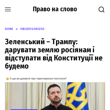
Skip
Право на слово
to
content
HOME
»
UNCATEGORIZED
Зеленський – Трампу:
дарувати землю росіянам і
відступати від Конституції не
будемо