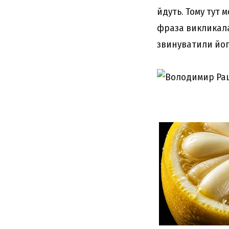
йдуть. Тому тут 
фраза викликала
звинуватили його