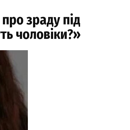
про зраду під
уть чоловіки?»