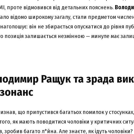
МІ, проте відмовився від детальних пояснень.
Володи
стало відомо широкому загалу, стали предметом числе
наголошує: він не збирається опускатися до рівня пу
о позиція залишається незмінною — минуле має зали
лодимир Ращук та зрада ви
езонанс
изнав, що припустився багатьох помилок у стосунках
ого, як мають поводитися чоловіки у критичних ситуац
, зробив багато л*йна. Але знаєте, як ідуть чоловіки?