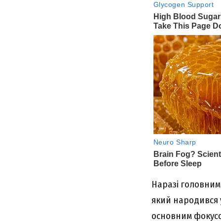
Наразі головним
який народився у
основним фокусо