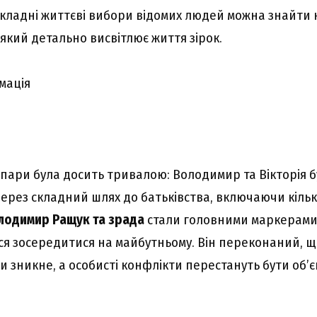
складні життєві вибори відомих людей можна знайти 
, який детально висвітлює життя зірок.
мація
в пари була досить тривалою: Володимир та Вікторія б
через складний шлях до батьківства, включаючи кільк
лодимир Ращук та зрада
стали головними маркерами 
ся зосередитися на майбутньому. Він переконаний, щ
ми зникне, а особисті конфлікти перестануть бути об’