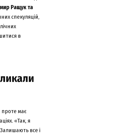
мир Ращук та
нних спекуляцій,
блічних
шитися в
кликали
, проте має
іях. «Так, я
 Залишають все і