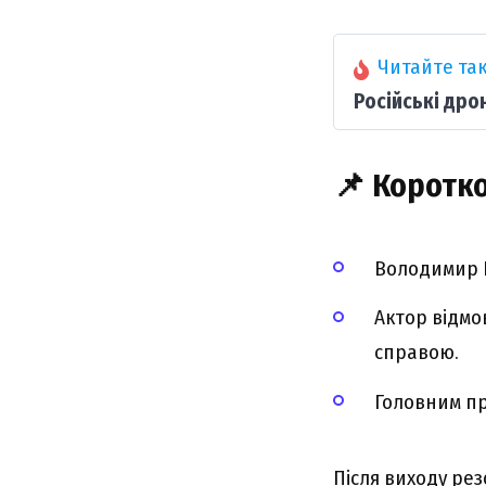
Читайте так
Російські дро
📌 Коротко
Володимир Р
Актор відмо
справою.
Головним пр
Після виходу рез