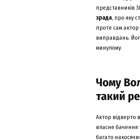
представників З
зрада
, про яку 
проте сам актор 
виправдань. Йог
минулому.
Чому Во
такий р
Актор відверто в
власне бачення т
багато накосячив