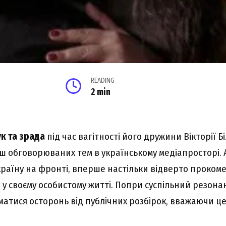
READING
2 min
к та зрада
під час вагітності його дружини Вікторії Б
ьш обговорюваних тем в українському медіапросторі. 
країну на фронті, вперше настільки відверто проком
у своєму особистому житті. Попри суспільний резонан
матися осторонь від публічних розбірок, вважаючи 