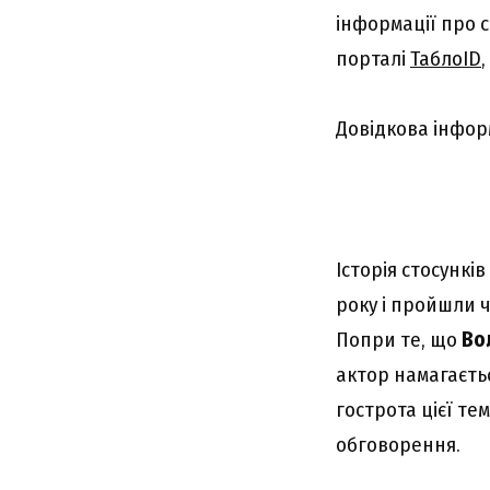
інформації про 
порталі
ТаблоID
Довідкова інфор
Історія стосункі
року і пройшли 
Попри те, що
Во
актор намагаєть
гострота цієї те
обговорення.