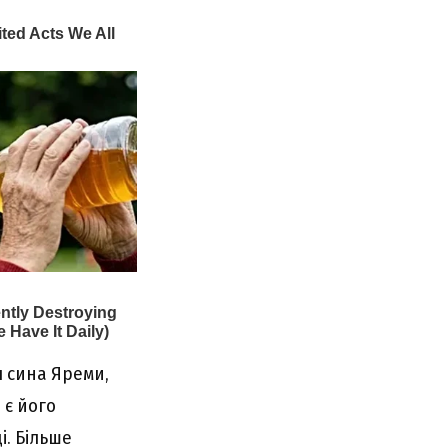
я сина Яреми,
 є його
і. Більше