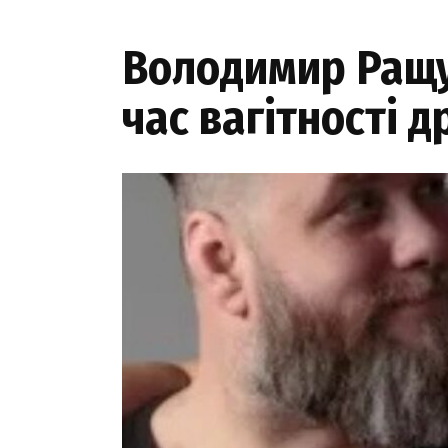
Володимир Ращук
час вагітності д