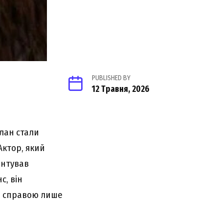
PUBLISHED BY
12 Травня, 2026
ілан стали
Актор, який
ентував
с, він
це справою лише