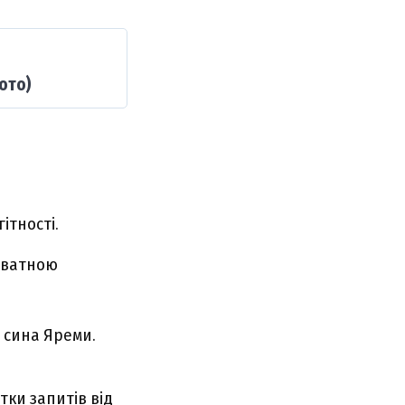
ото)
ітності.
иватною
 сина Яреми.
тки запитів від