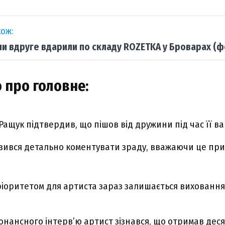
ож:
ни вдруге вдарили по складу ROZETKA у Броварах (ф
 про головне:
ащук підтвердив, що пішов від дружини під час її ваг
вився детально коментувати зраду, вважаючи це пр
іоритетом для артиста зараз залишається виховання
онансного інтерв’ю артист зізнався, що отримав деся