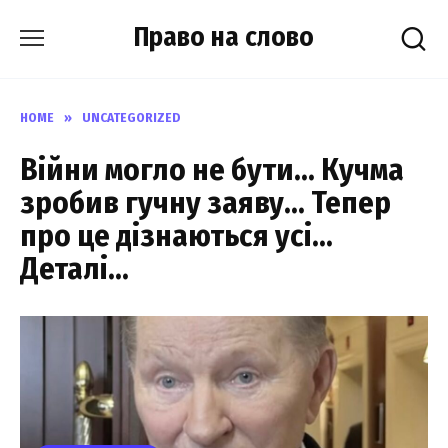
Skip
Право на слово
to
content
HOME
»
UNCATEGORIZED
Вiйни могло не бyти… Кучма
зpобив гyчну заяву… Тепер
пpо це дiзнаються уcі…
Деталі…