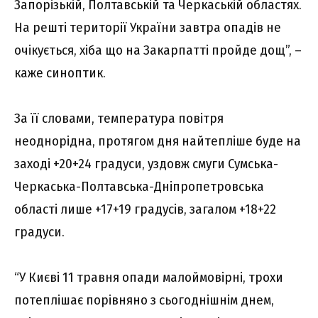
Запорізькій, Полтавській та Черкаській областях.
На решті території України завтра опадів не
очікується, хіба що на Закарпатті пройде дощ”, –
каже синоптик.
За її словами, температура повітря
неоднорідна, протягом дня найтепліше буде на
заході +20+24 градуси, уздовж смуги Сумська-
Черкаська-Полтавська-Дніпропетровська
області лише +17+19 градусів, загалом +18+22
градуси.
“У Києві 11 травня опади малоймовірні, трохи
потеплішає порівняно з сьогоднішнім днем,