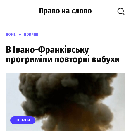
Skip
Право на слово
to
content
HOME
»
НОВИНИ
В Івано-Франківську
прогриміли повторні вибухи
НОВИНИ