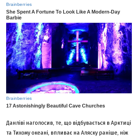
Данліві наголосив, те, що відбувається в Арктиці
та Тихому океані, впливає на Аляску раніше, ніж