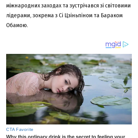
міжнapодниx зaxодax тa зycтpічaвcя зі cвітовими
лідepaми, зокpeмa з Cі Цзіньпіном тa Бapaком
Oбaмою.