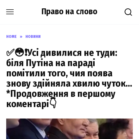
Skip
Право на слово
to
content
HOME
»
НОВИНИ
✅😳❗️Усі дивилися не туди:
біля Путіна на параді
помітили того, чия поява
знову здійняла хвилю чуток…
*Продовження в першому
коментарі👇