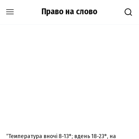
Skip
Право на слово
to
content
“Температура вночі 8-13°; вдень 18-23°, на