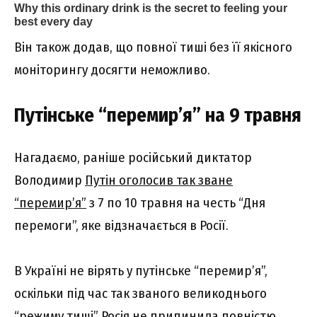
Він також додав, що повної тиші без її якісного
моніторингу досягти неможливо.
Путінське “перемир’я” на 9 травня
Нагадаємо, раніше російський диктатор
Володимир
Путін оголосив так зване
“перемир’я”
з 7 по 10 травня на честь “Дня
перемоги”, яке відзначається в Росії.
В Україні не вірять у путінське “перемир’я”,
оскільки під час так званого великоднього
“режиму тиші” Росія не припинила повністю