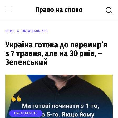
Skip
Право на слово
to
content
HOME
»
UNCATEGORIZED
Україна готова до перемир’я
з 7 травня, але на 30 днів, –
3еленський
UNCATEGORIZED