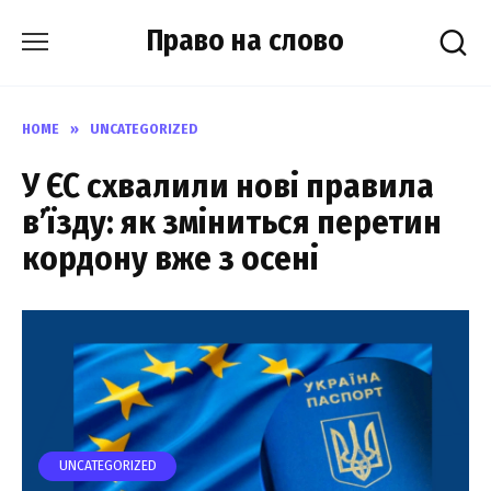
Skip
Право на слово
to
content
HOME
»
UNCATEGORIZED
У ЄС схвалили нові правила
в’їзду: як зміниться перетин
кордону вже з осені
UNCATEGORIZED