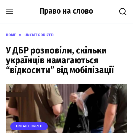
Skip
Право на слово
to
content
HOME
»
UNCATEGORIZED
У ДБР розповіли, скільки
українців намагаються
“відкосити” від мобілізації
UNCATEGORIZED