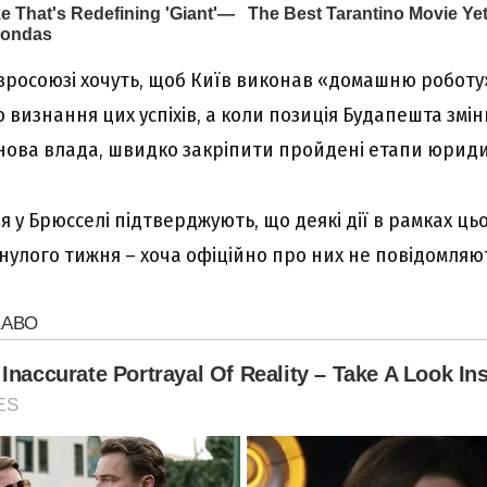
Євросоюзі хочуть, щоб Київ виконав «домашню робот
визнання цих успіхів, а коли позиція Будапешта змін
я нова влада, швидко закріпити пройдені етапи юрид
у Брюсселі підтверджують, що деякі дії в рамках ць
нулого тижня – хоча офіційно про них не повідомляю