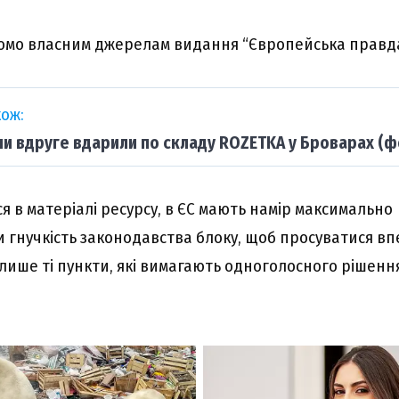
домо власним джерелам видання “Європейська правда
ож:
ни вдруге вдарили по складу ROZETKA у Броварах (ф
я в матеріалі ресурсу, в ЄС мають намір максимально
 гнучкість законодавства блоку, щоб просуватися вп
лише ті пункти, які вимагають одноголосного рішенн