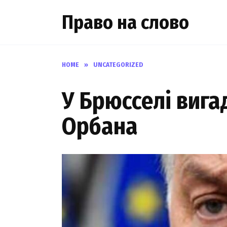
Skip
Право на слово
to
content
HOME
»
UNCATEGORIZED
У Брюсселі вигад
Орбана