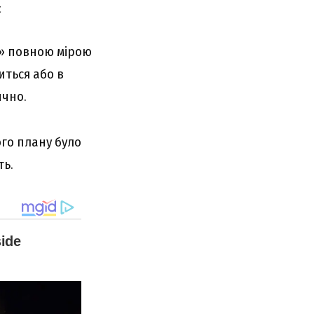
у» повною мірою
иться або в
ично.
ого плану було
ть.