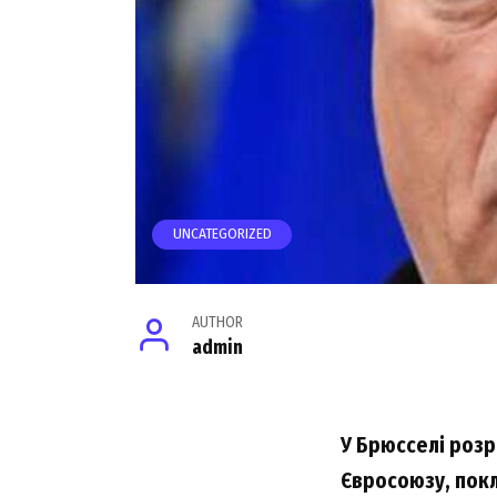
UNCATEGORIZED
AUTHOR
admin
У Брюсселі розр
Євросоюзу, покл