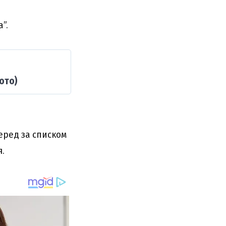
”.
ото)
еред за списком
я.