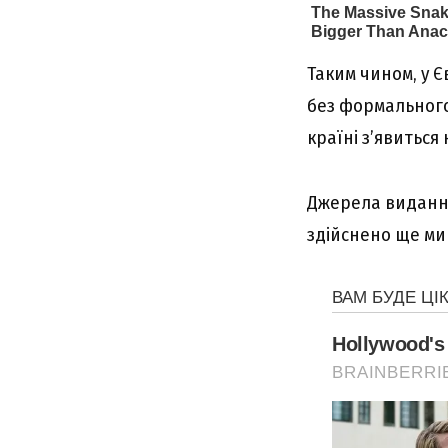
Таким чином, у 
без формального 
країні з’явитьс
Джерела видання 
здійснено ще ми