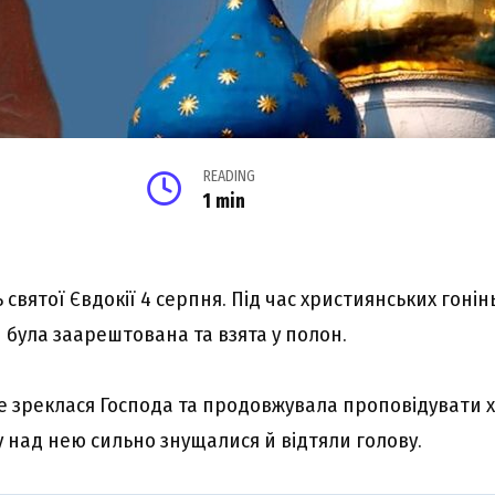
READING
1 min
святої Євдокії 4 серпня. Під час християнських гонінь
 була заарештована та взята у полон.
не зреклася Господа та продовжувала проповідувати 
іру над нею сильно знущалися й відтяли голову.