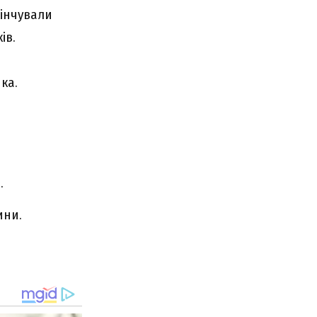
кінчували
ів.
ка.
.
ини.