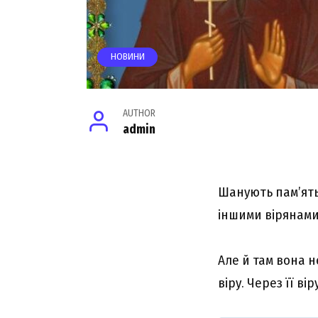
НОВИНИ
AUTHOR
admin
Шанують пам’ять 
іншими вірянами
Але й там вона 
віру. Через її в