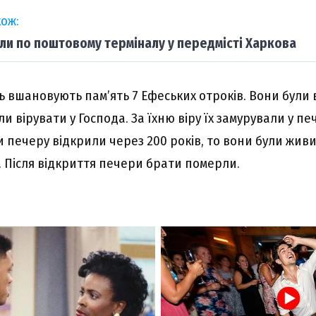
ож:
ли по поштовому терміналу у передмісті Харкова
ь вшановують пам’ять 7 Ефеських отроків. Вони були 
и вірувати у Господа. За їхню віру їх замурували у печ
 печеру відкрили через 200 років, то вони були жив
Після відкриття печери брати померли.