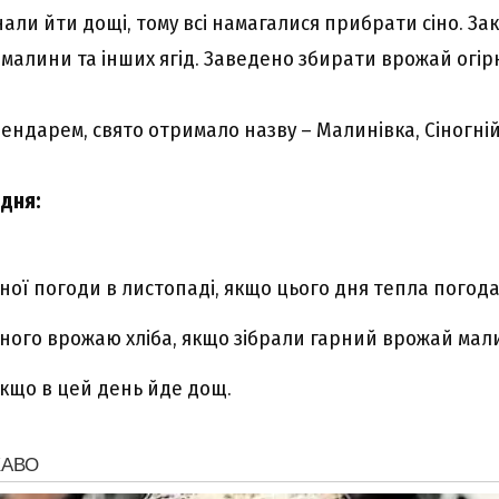
али йти дощі, тому всі намагалися прибрати сіно. За
малини та інших ягід. Заведено збирати врожай огірк
ендарем, свято отримало назву – Малинівка, Сіногній
дня:
ної погоди в листопаді, якщо цього дня тепла погода
ного врожаю хліба, якщо зібрали гарний врожай мал
 якщо в цей день йде дощ.