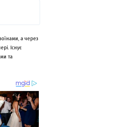
воїнами, а через
ері. Існує
ими та