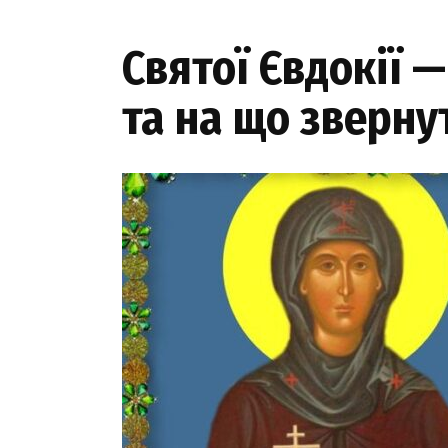
Святої Євдокії —
та на що зверну