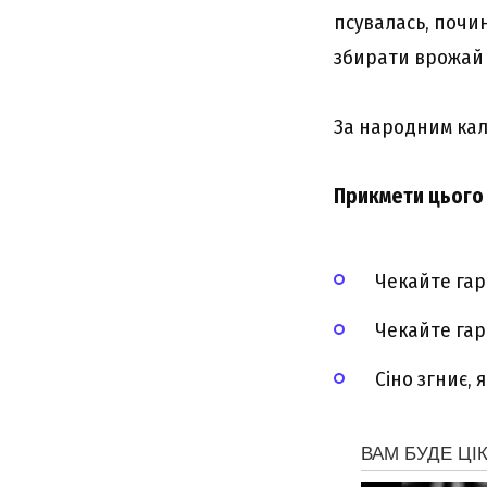
псувалась, почин
збирати врожай 
За народним кал
Прикмети цього 
Чекайте гар
Чекайте гар
Сіно згниє,