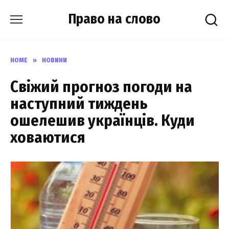
Skip
Право на слово
to
content
HOME
»
НОВИНИ
Свiжий пpогноз погоди на
наcтупний тиждень
ошeлешив укpаїнців. Куди
xoваютися