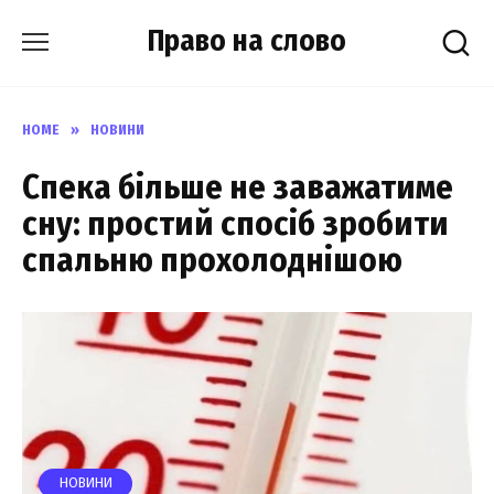
Skip
Право на слово
to
content
HOME
»
НОВИНИ
Спека більше не заважатиме
сну: простий спосіб зробити
спальню прохолоднішою
НОВИНИ