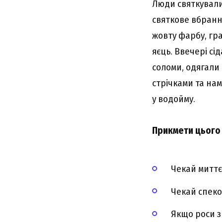
Люди святкували 
святкове вбранн
жовту фарбу, гра
яєць. Ввечері сі
соломи, одягали
стрічками та нам
у водойму.
Прикмети цього 
Чекай миттє
Чекай спеко
Якщо роси з