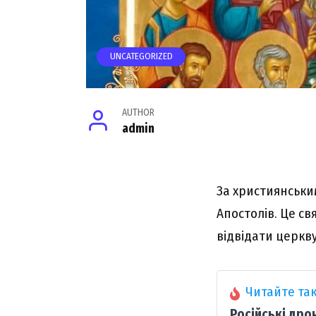
UNCATEGORIZED
AUTHOR
admin
За християнськи
Апостолів. Це св
відвідати церкву
Читайте так
Російські дро