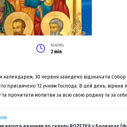
READING
2 min
м календарем, 30 червня заведено відзначати Собо
ято присвячено 12 учням Господа. В цей день, віряни 
 та прочитати молитви за всю свою родину та за себе
ож:
ни вдруге вдарили по складу ROZETKA у Броварах (ф