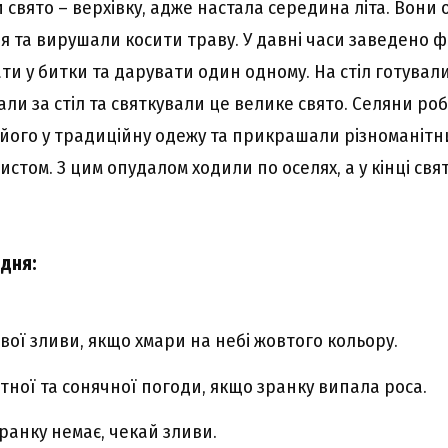
свято – верхівку, адже настала середина літа. Вони 
я та вирушали косити траву. У давні часи заведено 
ти у битки та дарувати один одному. На стіл готували
дали за стіл та святкували це велике свято. Селяни ро
 його у традиційну одежу та прикрашали різноманітн
истом. З цим опудалом ходили по оселях, а у кінці св
дня:
вої зливи, якщо хмари на небі жовтого кольору.
тної та сонячної погоди, якщо зранку випала роса.
ранку немає, чекай зливи.