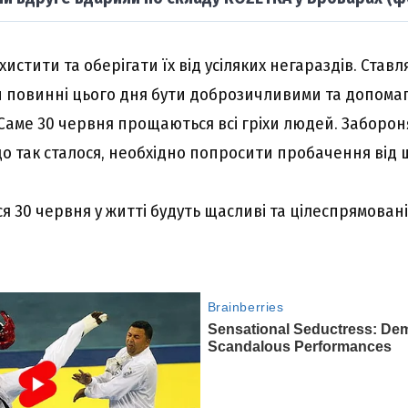
истити та оберігати їх від усіляких негараздів. Ставл
 повинні цього дня бути доброзичливими та допомага
 Саме 30 червня прощаються всі гріхи людей. Заборон
що так сталося, необхідно попросити пробачення від 
ся 30 червня у житті будуть щасливі та цілеспрямовані