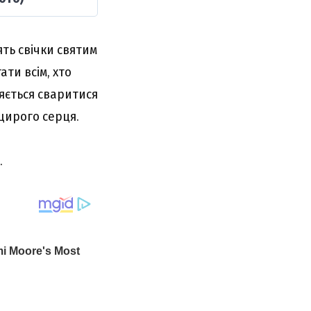
ять свічки святим
ти всім, хто
яється сваритися
щирого серця.
.