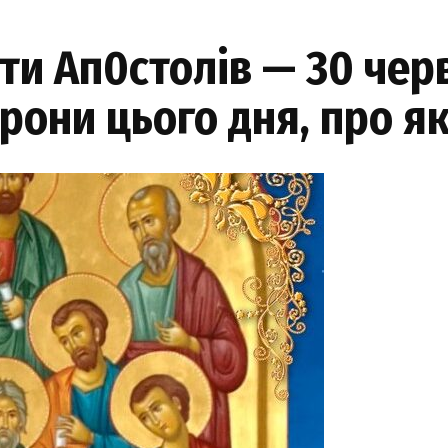
и Ап0столів — 30 черв
рони цього дня, про як