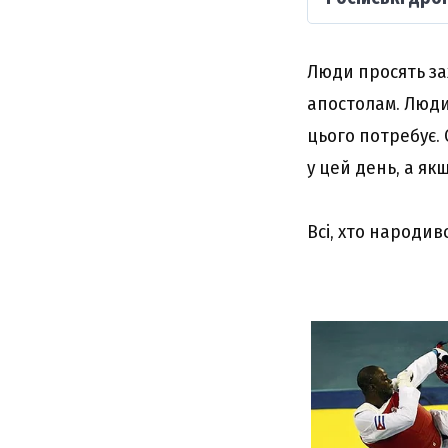
Люди просять зах
апостолам. Люди
цього потребує.
у цей день, а як
Всі, хто народив