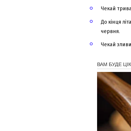
Чекай трива
До кінця літ
червня.
Чекай зливи