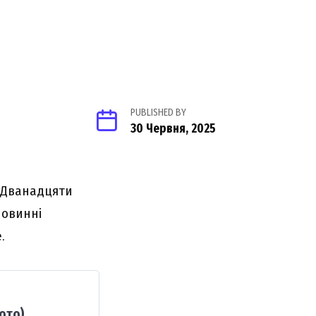
PUBLISHED BY
30 Червня, 2025
р Дванадцяти
повинні
.
ото)