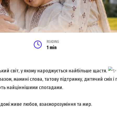
READING
1 min
ький світ, у якому народжується найбільше щастя.
азом, мамині слова, татову підтримку, дитячий сміх і 
ають найціннішими спогадами.
 домі живе любов, взаєморозуміння та мир.