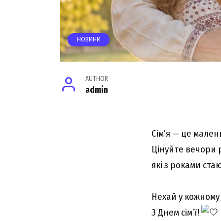
НОВИНИ
AUTHOR
admin
Сім’я — це мален
Цінуйте вечори р
які з роками ст
Нехай у кожному
З Днем сім’ї!