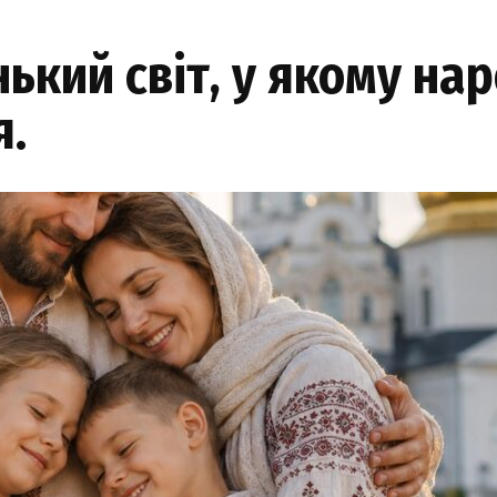
нький світ, у якому на
я.