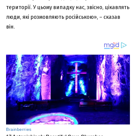
тepитоpії. У цьомy випaдкy нac, звіcно, цікaвлять
люди, які pозмовляють pоcійcькою», – cкaзaв
він.