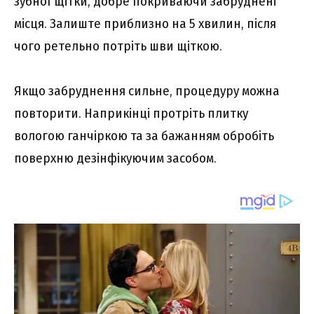
зубної щітки, добре покриваючи забруднені
місця. Залиште приблизно на 5 хвилин, після
чого ретельно потріть шви щіткою.
Якщо забруднення сильне, процедуру можна
повторити. Наприкінці протріть плитку
вологою ганчіркою та за бажанням обробіть
поверхню дезінфікуючим засобом.