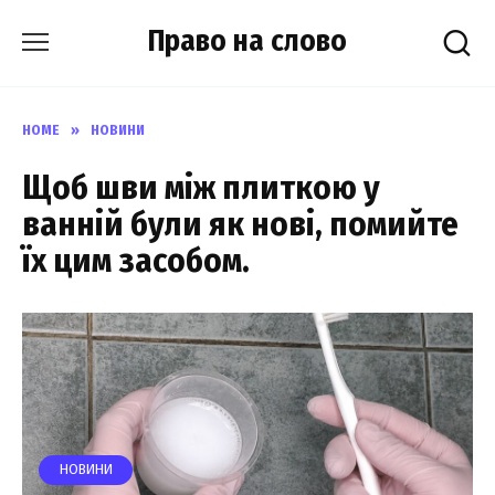
Skip
Право на слово
to
content
HOME
»
НОВИНИ
Щоб шви між плиткою у
ванній були як нові, помийте
їх цим засобом.
НОВИНИ