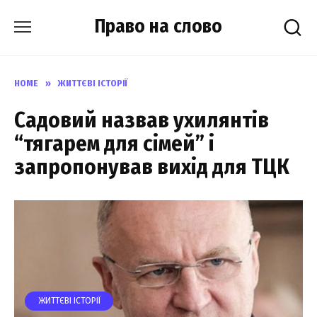
Skip
Право на слово
to
content
HOME
»
ЖИТТЄВІ ІСТОРІЇ
Садовий назвав ухилянтів
“тягарем для сімей” і
запропонував вихід для ТЦК
ЖИТТЄВІ ІСТОРІЇ