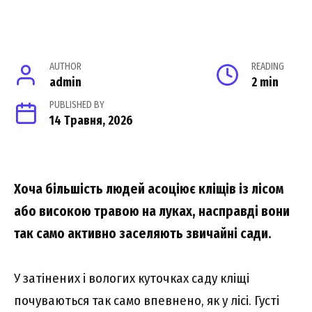
AUTHOR
READING
admin
2 min
PUBLISHED BY
14 Травня, 2026
Хоча більшість людей асоціює кліщів із лісом
або високою травою на луках, насправді вони
так само активно заселяють звичайні сади.
У затінених і вологих куточках саду кліщі
почуваються так само впевнено, як у лісі. Густі