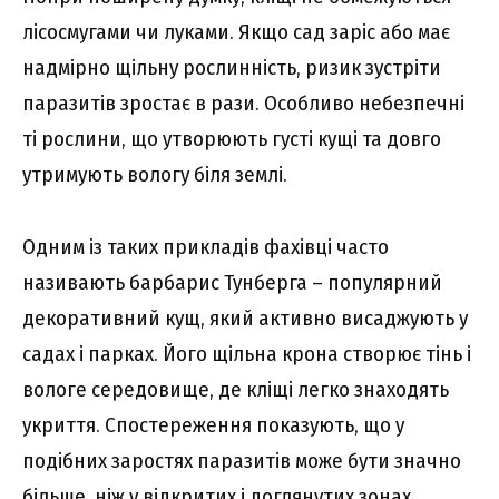
лісосмугами чи луками. Якщо сад заріс або має
надмірно щільну рослинність, ризик зустріти
паразитів зростає в рази. Особливо небезпечні
ті рослини, що утворюють густі кущі та довго
утримують вологу біля землі.
Одним із таких прикладів фахівці часто
називають барбарис Тунберга – популярний
декоративний кущ, який активно висаджують у
садах і парках. Його щільна крона створює тінь і
вологе середовище, де кліщі легко знаходять
укриття. Спостереження показують, що у
подібних заростях паразитів може бути значно
більше, ніж у відкритих і доглянутих зонах.