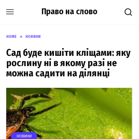
Skip
Право на слово
to
content
HOME
»
НОВИНИ
Сад буде кишіти кліщами: яку
рослину ні в якому разі не
можна садити на ділянці
НОВИНИ