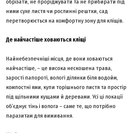
обрізати, не проріджувати та не прибирати під
ними сухе листя чи рослинні рештки, сад
перетворюється на комфортну зону для кліщів.
Де найчастіше ховаються кліщі
Найнебезпечніші місця, де вони ховаються
найчастіше, – це висока нескошена трава,
зарості папороті, вологі ділянки біля водойм,
компостні ями, купи торішнього листя та простір
під щільними кущами й деревами. Усі ці локації
об’єднує тінь і волога – саме те, що потрібно
паразитам для виживання.