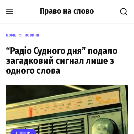
Skip
Право на слово
to
content
HOME
»
НОВИНИ
“Радіо Судного дня” подало
загадковий сигнал лише з
одного слова
НОВИНИ